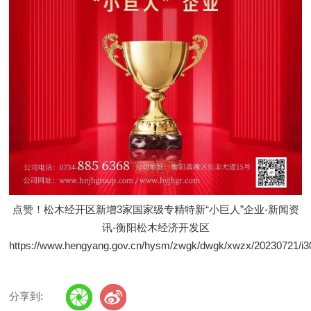
点赞！松木经开区新增3家国家级专精特新“小巨人”企业-新闻资
讯-衡阳松木经济开发区
https://www.hengyang.gov.cn/hysm/zwgk/dwgk/xwzx/20230721/i3
分享到: